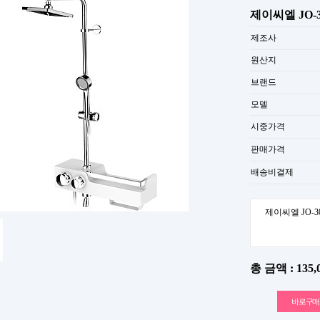
제이씨엘 JO-
제조사
원산지
브랜드
모델
시중가격
판매가격
배송비결제
제이씨엘 JO-3
총 금액 :
135,