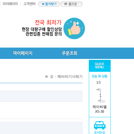
홈 <
해바라기샤워기
1/1
제이씨엘
JO-30