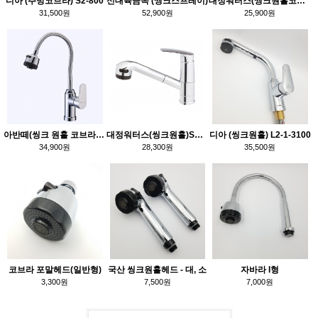
디아 (주방코브라) S2-800
신대륙금속 (씽크스프레이)
대정워터스(씽크원홀코브라)SM610
31,500원
52,900원
25,900원
아반떼(씽크 원홀 코브라) - HY 554
대정워터스(씽크원홀)SM710
디아 (씽크원홀) L2-1-3100
34,900원
28,300원
35,500원
코브라 포말헤드(일반형)
국산 씽크원홀헤드 - 대, 소
자바라 I형
3,300원
7,500원
7,000원