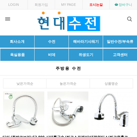
LOGIN
회원가입
MY PAGE
오시는길
장바구니
회사소개
수전
해바라기샤워기
일반수전/부속류
욕실용품
비데
위생도기
고객센터
주방용 수전
낮은가격순
높은가격순
상품명순